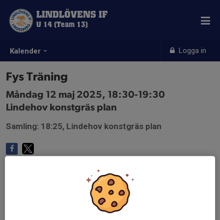
LINDLÖVENS IF
U 14 (Team 13)
Logga in
Kalender
Fys Träning
Måndag 12 maj 2025, 18:30-19:30
Lindehov konstgräs plan
Samling: 18:25, Lindehov konstgräs plan