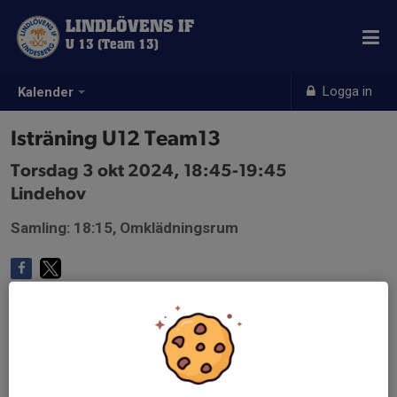
LINDLÖVENS IF
U 13 (Team 13)
Logga in
Kalender
Isträning U12 Team13
Torsdag 3 okt 2024, 18:45-19:45
Lindehov
Samling: 18:15, Omklädningsrum