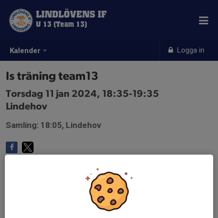
LINDLÖVENS IF
U 13 (Team 13)
Logga in
Kalender
Is träning team13
Torsdag 11 jan 2024, 18:35-19:35
Lindehov
Samling: 18:05, Lindehov