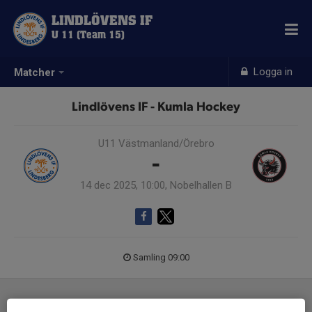
LINDLÖVENS IF
U 11 (Team 15)
Logga in
Matcher
Lindlövens IF - Kumla Hockey
U11 Västmanland/Örebro
-
14 dec 2025, 10:00, Nobelhallen B
Samling 09:00