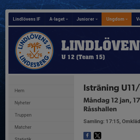
Lindlövens IF
A-laget
Juniorer
Ungdom
V
LINDLÖVEN
U 12 (Team 15)
Isträning U11
Hem
Måndag 12 jan, 17
Nyheter
Råsshallen
Truppen
Samling: 17:15, Omkläd
Matcher
Statistik