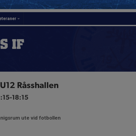
eteraner
S IF
/U12 Råsshallen
:15-18:15
nigsrum ute vid fotbollen