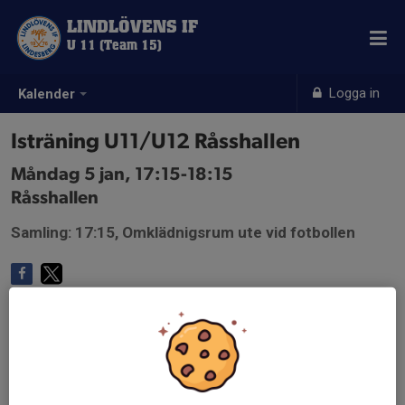
LINDLÖVENS IF
U 11 (Team 15)
Logga in
Kalender
Isträning U11/U12 Råsshallen
Måndag 5 jan, 17:15-18:15
Råsshallen
Samling: 17:15, Omklädnigsrum ute vid fotbollen