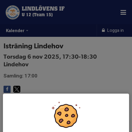
LINDLÖVENS IF
U 12 (Team 15)
Logga in
Kalender
Isträning Lindehov
Torsdag 6 nov 2025, 17:30-18:30
Lindehov
Samling: 17:00