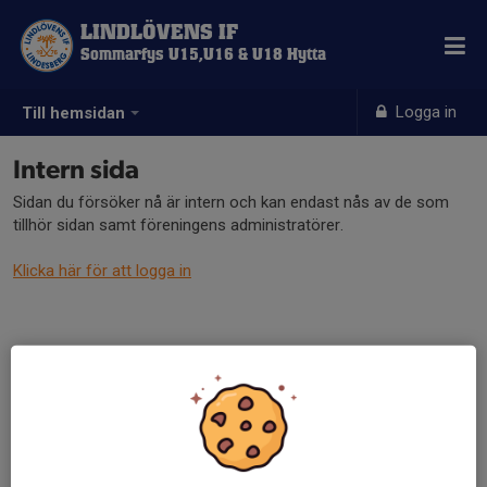
LINDLÖVENS IF
Sommarfys U15,U16 & U18 Hytta
Logga in
Till hemsidan
Intern sida
Sidan du försöker nå är intern och kan endast nås av de som
tillhör sidan samt föreningens administratörer.
Klicka här för att logga in